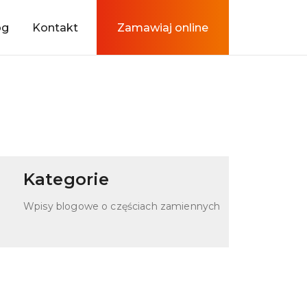
og
Kontakt
Zamawiaj online
cy
wego,
Kategorie
lnych
dzieć
Wpisy blogowe o częściach zamiennych