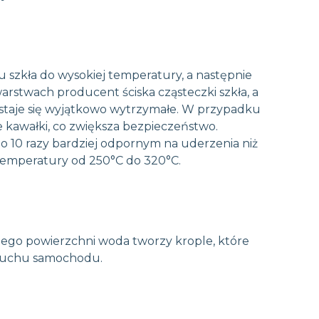
Zamawiam kontakt
 szkła do wysokiej temperatury, a następnie
rstwach producent ściska cząsteczki szkła, a
o staje się wyjątkowo wytrzymałe. W przypadku
re kawałki, co zwiększa bezpieczeństwo.
do 10 razy bardziej odpornym na uderzenia niż
temperatury od 250°C do 320°C.
jego powierzchni woda tworzy krople, które
 ruchu samochodu.