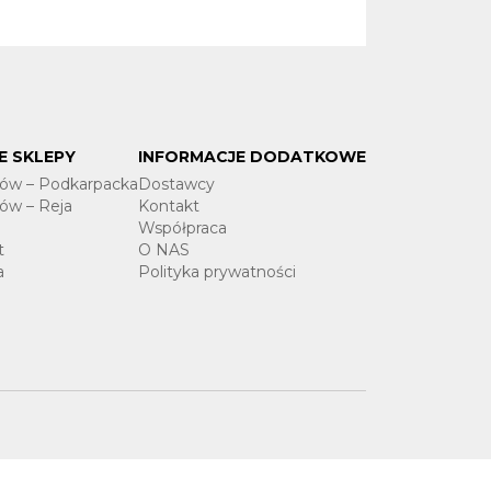
E SKLEPY
INFORMACJE DODATKOWE
ów – Podkarpacka
Dostawcy
ów – Reja
Kontakt
Współpraca
t
O NAS
a
Polityka prywatności