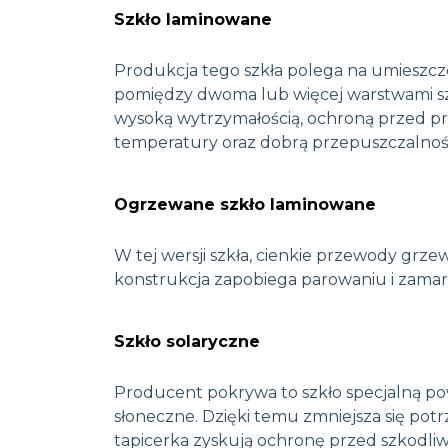
Szkło laminowane
Produkcja tego szkła polega na umieszcze
pomiędzy dwoma lub więcej warstwami szk
wysoką wytrzymałością, ochroną przed pr
temperatury oraz dobrą przepuszczalności
Wyra
Taję
Ogrzewane szkło laminowane
real
info
popr
dany
W tej wersji szkła, cienkie przewody grze
konstrukcja zapobiega parowaniu i zamarz
ek
Szkło solaryczne
Producent pokrywa to szkło specjalną po
słoneczne. Dzięki temu zmniejsza się potrz
tapicerka zyskują ochronę przed szkodliw