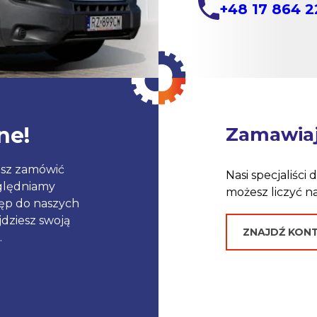
+48 17 864 2
ne!
Zamawiaj 
sz zamówić
Nasi specjaliści
zględniamy
możesz liczyć n
tęp do naszych
dziesz swoją
ZNAJDŹ KON
.