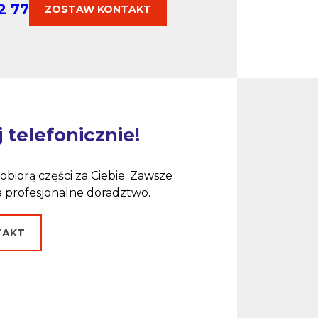
2 77
ZOSTAW KONTAKT
telefonicznie!
 dobiorą części za Ciebie. Zawsze
a profesjonalne doradztwo.
TAKT