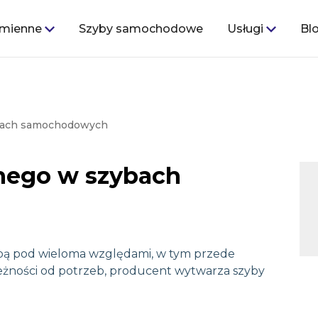
amienne
Szyby samochodowe
Usługi
Bl
Zostaw kontakt,
aby poznać
ndywidualną ofertę współpra
ybach samochodowych
nego w szybach
aszamy do skorzystania z naszego formularza kontakto
my mogli dostosować naszą ofertę do Twoich indywidua
zeb. Wypełnij poniższe pola, a my postaramy się odpowie
najszybciej, jak to możliwe.
bą pod wieloma względami, w tym przede
eżności od potrzeb, producent wytwarza szyby