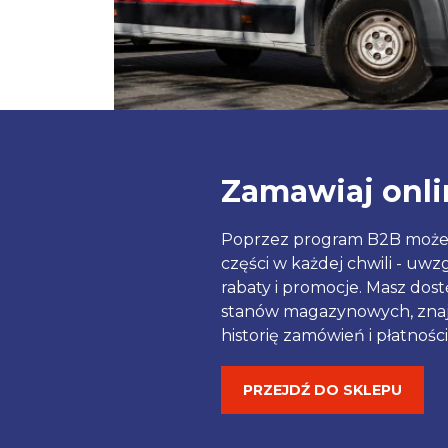
Zamawiaj onli
Poprzez program B2B może
części w każdej chwili - uw
rabaty i promocje. Masz dos
stanów magazynowych, znaj
historię zamówień i płatności
PRZEJDŹ DO SKLEPU