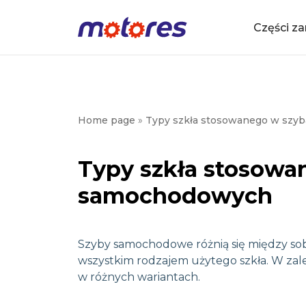
Części z
i
Home page
»
Typy szkła stosowanego w sz
Typy szkła stosowa
Zapr
abyś
samochodowych
potr
Szyby samochodowe różnią się między so
wszystkim rodzajem użytego szkła. W zal
w różnych wariantach.