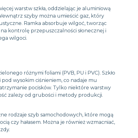
ęcej warstw szkła, oddzielając je aluminiową
 Wewnątrz szyby można umieścić gaz, który
kustyczne. Ramka absorbuje wilgoć, tworząc
na kontrolę przepuszczalności słonecznej i
ega wilgoci.
elonego różnymi foliami (PVB, PU i PVC). Szkło
i pod wysokim ciśnieniem, co nadaje mu
atrzymanie pocisków. Tylko niektóre warstwy
ść zależy od grubości i metody produkcji.
żne rodzaje szyb samochodowych, które mogą
ocią czy hałasem. Można je również wzmacniać,
zdy.